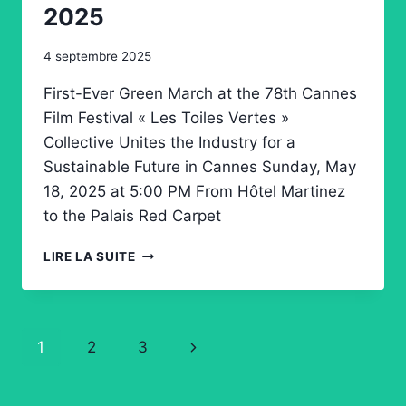
2025
4 septembre 2025
First-Ever Green March at the 78th Cannes
Film Festival « Les Toiles Vertes »
Collective Unites the Industry for a
Sustainable Future in Cannes Sunday, May
18, 2025 at 5:00 PM From Hôtel Martinez
to the Palais Red Carpet
LES
LIRE LA SUITE
TOILES
VERTES
À
CANNES
Navigation
1
2
3
Page
2025
de
suivante